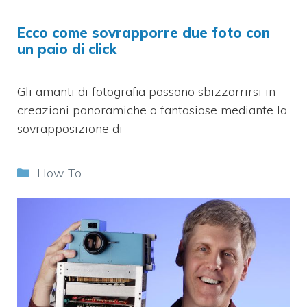
Ecco come sovrapporre due foto con
un paio di click
Gli amanti di fotografia possono sbizzarrirsi in
creazioni panoramiche o fantasiose mediante la
sovrapposizione di
Categorie
How To