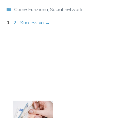
Categorie
Come Funziona
,
Social network
Pagina
Pagina
1
2
Successivo
→