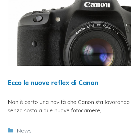
Ecco le nuove reflex di Canon
Non è certo una novità che Canon sta lavorando
senza sosta a due nuove fotocamere,
Categorie
News