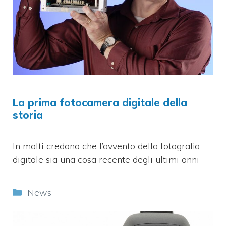
La prima fotocamera digitale della
storia
In molti credono che l’avvento della fotografia
digitale sia una cosa recente degli ultimi anni
Categorie
News