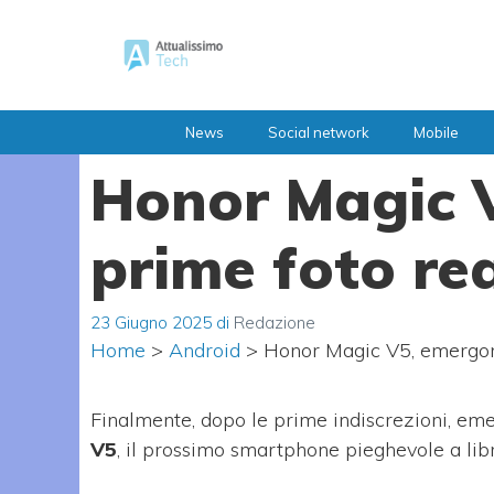
Vai
al
contenuto
News
Social network
Mobile
Honor Magic 
prime foto rea
23 Giugno 2025
di
Redazione
Home
>
Android
>
Honor Magic V5, emergono
Finalmente, dopo le prime indiscrezioni, em
V5
, il prossimo smartphone pieghevole a lib