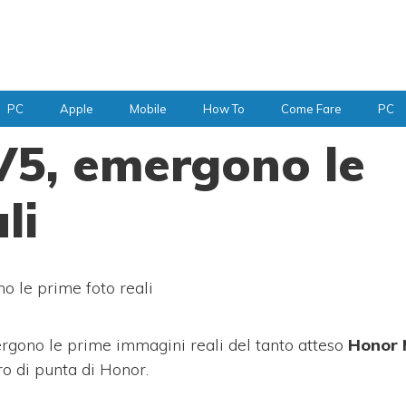
PC
Apple
Mobile
How To
Come Fare
PC
V5, emergono le
li
 le prime foto reali
ergono le prime immagini reali del tanto atteso
Honor 
ro di punta di Honor.