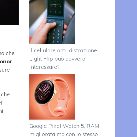
Il cellulare anti-distrazione
ma che
Light Flip può davvero
onor
interessare?
sure
 che
l
ni
Google Pixel Watch 5, RAM
migliorata ma con lo stesso