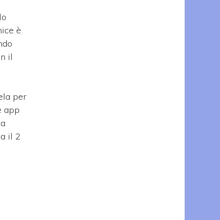
lo
nice è
endo
n il
ela per
le app
ma
a il 2