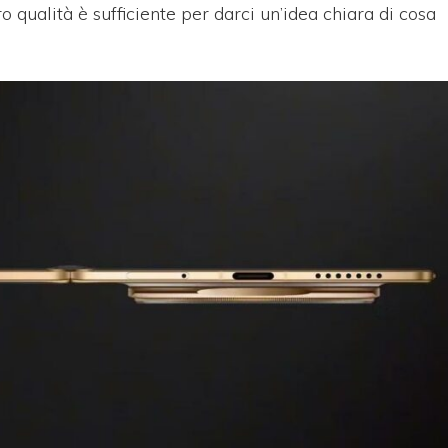
o qualità è sufficiente per darci un’idea chiara di cosa