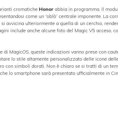
arianti cromatiche
Honor
abbia in programma. Il modu
 presentandosi come un “oblò” centrale imponente. La cor
si avvicina ulteriormente a quella di un cerchio, rend
gini include anche alcune foto del Magic V5 acceso, co
se di MagicOS, queste indicazioni vanno prese con caut
notare lo stile altamente personalizzato delle icone del
o con simboli dorati. Non è chiaro se si tratti di un te
 che lo smartphone sarà presentato ufficialmente in Cin