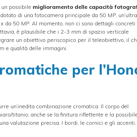
un possibile
miglioramento delle capacità fotogra
à dotato di una fotocamera principale da 50 MP, un’ultra
x da 50 MP. Al momento, non ci sono dettagli concreti 
tavia, è plausibile che i 2-3 mm di spazio verticale
are un obiettivo periscopico per il teleobiettivo, il c
om e qualità delle immagini.
cromatiche per l’Hon
rre un’inedita combinazione cromatica. Il corpo del
aro/titanio, anche se la finitura riflettente e la possibil
na valutazione precisa. I bordi, le cornici e gli accenti,