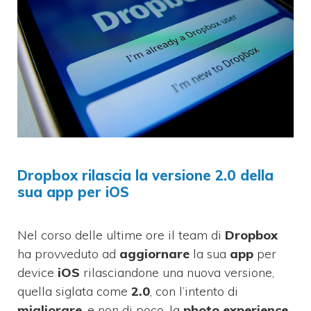
Dropbox rilascia la versione 2.0 della
sua app per iOS
Nel corso delle ultime ore il team di
Dropbox
ha provveduto ad
aggiornare
la sua
app
per
device
iOS
rilasciandone una nuova versione,
quella siglata come
2.0
, con l’intento di
migliorare
, e non di poco, la
photo experience