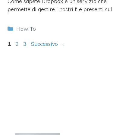
Come sapete Dropbox è un servizio che
permette di gestire i nostri file presenti sul
Categorie
How To
Pagina
Pagina
Pagina
1
2
3
Successivo
→