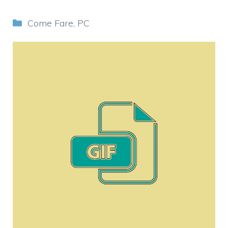
Categorie
Come Fare
,
PC