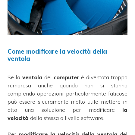
Come modificare la velocità della
ventola
Se la
ventola
del
computer
è diventata troppo
rumorosa anche quando non si stanno
compiendo operazioni particolarmente faticose
può essere sicuramente molto utile mettere in
atto una soluzione per modificare
la
velocità
della stessa a livello software.
Per
modificare la velocità della ventola
del