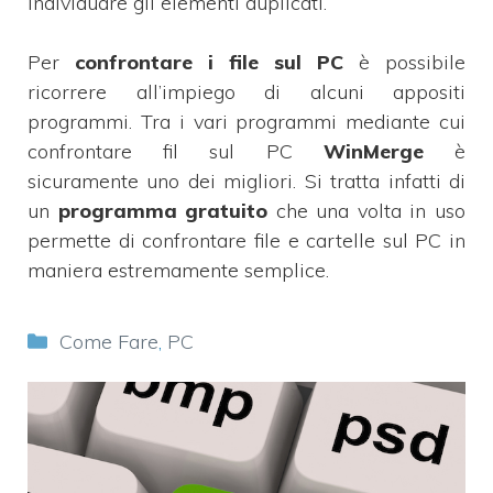
individuare gli elementi duplicati.
Per
confrontare i file sul PC
è possibile
ricorrere all’impiego di alcuni appositi
programmi. Tra i vari programmi mediante cui
confrontare fil sul PC
WinMerge
è
sicuramente uno dei migliori. Si tratta infatti di
un
programma
gratuito
che una volta in uso
permette di confrontare file e cartelle sul PC in
maniera estremamente semplice.
Categorie
Come Fare
,
PC