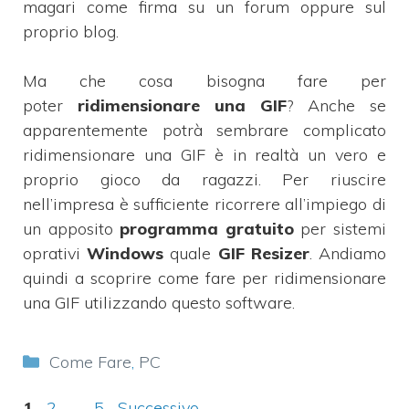
magari come firma su un forum oppure sul
proprio blog.
Ma che cosa bisogna fare per
poter
ridimensionare una GIF
? Anche se
apparentemente potrà sembrare complicato
ridimensionare una GIF è in realtà un vero e
proprio gioco da ragazzi. Per riuscire
nell’impresa è sufficiente ricorrere all’impiego di
un apposito
programma
gratuito
per sistemi
oprativi
Windows
quale
GIF Resizer
. Andiamo
quindi a scoprire come fare per ridimensionare
una GIF utilizzando questo software.
Categorie
Come Fare
,
PC
Pagina
Pagina
Pagina
1
2
…
5
Successivo
→