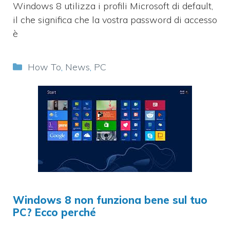
Windows 8 utilizza i profili Microsoft di default,
il che significa che la vostra password di accesso
è
Categorie
How To
,
News
,
PC
Windows 8 non funziona bene sul tuo
PC? Ecco perché