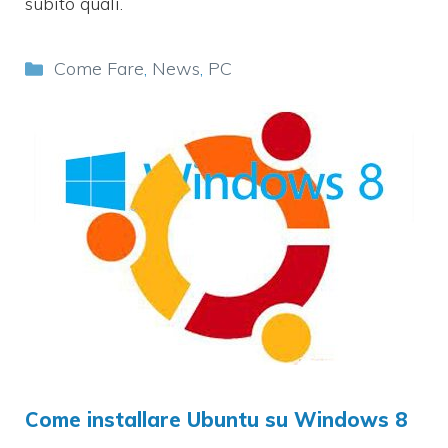
subito quali.
Categorie
Come Fare
,
News
,
PC
Come installare Ubuntu su Windows 8