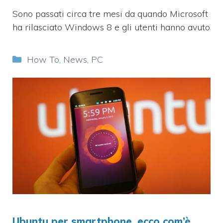
Sono passati circa tre mesi da quando Microsoft
ha rilasciato Windows 8 e gli utenti hanno avuto
Categorie
How To
,
News
,
PC
Ubuntu per smartphone, ecco com’è