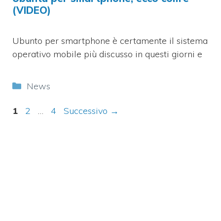
(VIDEO)
Ubunto per smartphone è certamente il sistema
operativo mobile più discusso in questi giorni e
Categorie
News
Pagina
Pagina
Pagina
1
2
…
4
Successivo
→