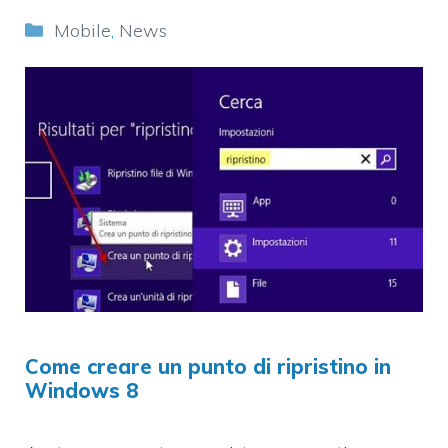
Categorie
Mobile
,
News
Come creare un punto di ripristino in
Windows 8