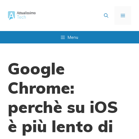
Vai
al
MENU
contenuto
Menu
Google
Chrome:
perchè su iOS
è più lento di