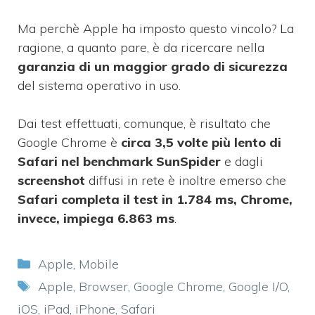
Ma perchè Apple ha imposto questo vincolo? La
ragione, a quanto pare, è da ricercare nella
garanzia di un maggior grado di sicurezza
del sistema operativo in uso.
Dai test effettuati, comunque, è risultato che
Google Chrome è
circa 3,5 volte più lento di
Safari nel benchmark SunSpider
e dagli
screenshot
diffusi in rete è inoltre emerso che
Safari completa il test in 1.784 ms, Chrome,
invece, impiega 6.863 ms
.
Categorie
Apple
,
Mobile
Tag
Apple
,
Browser
,
Google Chrome
,
Google I/O
,
iOS
,
iPad
,
iPhone
,
Safari