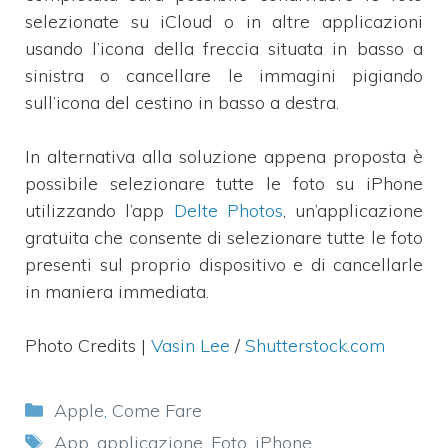
selezionate su iCloud o in altre applicazioni
usando l’icona della freccia situata in basso a
sinistra o cancellare le immagini pigiando
sull’icona del cestino in basso a destra.
In alternativa alla soluzione appena proposta è
possibile selezionare tutte le foto su iPhone
utilizzando l’app
Delte Photos
, un’applicazione
gratuita che consente di selezionare tutte le foto
presenti sul proprio dispositivo e di cancellarle
in maniera immediata.
Photo Credits |
Vasin Lee
/
Shutterstock.com
Categorie
Apple
,
Come Fare
Tag
App
,
applicazione
,
Foto
,
iPhone