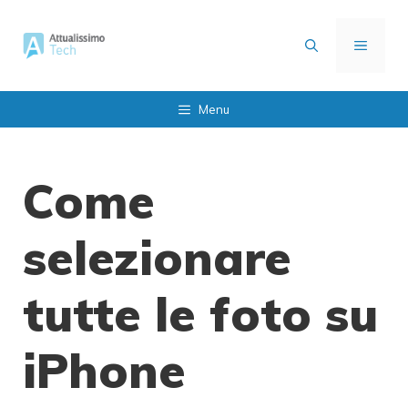
Vai
al
MENU
contenuto
Menu
Come
selezionare
tutte le foto su
iPhone