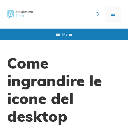
Vai
al
MENU
contenuto
Menu
Come
ingrandire le
icone del
desktop