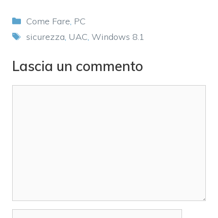
Categorie
Come Fare
,
PC
Tag
sicurezza
,
UAC
,
Windows 8.1
Lascia un commento
Commento
Nome