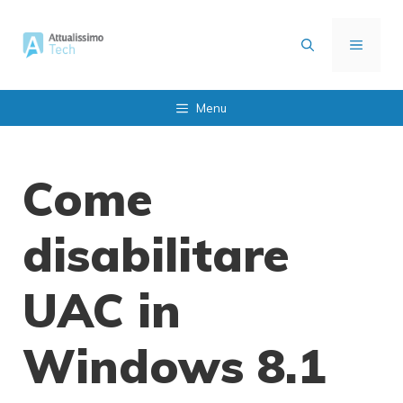
Vai
al
MENU
contenuto
Menu
Come
disabilitare
UAC in
Windows 8.1