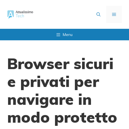
Vai
al
MENU
contenuto
Menu
Browser sicuri
e privati per
navigare in
modo protetto