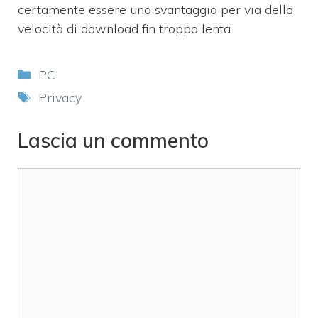
certamente essere uno svantaggio per via della
velocità di download fin troppo lenta.
Categorie
PC
Tag
Privacy
Lascia un commento
Commento