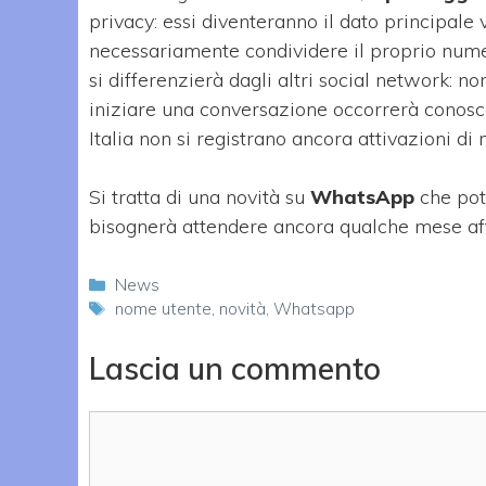
privacy: essi diventeranno il dato principale
necessariamente condividere il proprio numero
si differenzierà dagli altri social network: 
iniziare una conversazione occorrerà conosce
Italia non si registrano ancora attivazioni d
Si tratta di una novità su
WhatsApp
che pot
bisognerà attendere ancora qualche mese aff
Categorie
News
Tag
nome utente
,
novità
,
Whatsapp
Lascia un commento
Commento