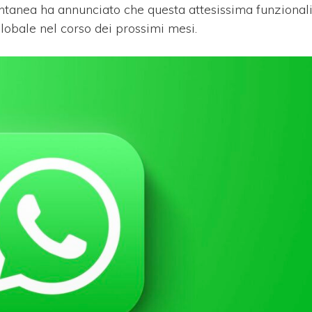
ntanea ha annunciato che questa attesissima funzional
globale nel corso dei prossimi mesi.