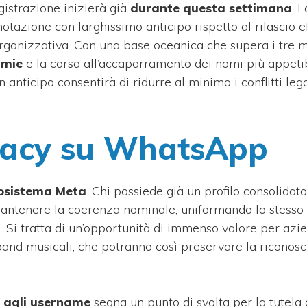
gistrazione inizierà già
durante questa settimana
. L
notazione con larghissimo anticipo rispetto al rilascio e
organizzativa. Con una base oceanica che supera i tre m
nimie
e la corsa all’accaparramento dei nomi più appetib
nticipo consentirà di ridurre al minimo i conflitti lega
vacy su WhatsApp
osistema Meta
. Chi possiede già un profilo consolidato
mantenere la coerenza nominale, uniformando lo stesso
. Si tratta di un’opportunità di immenso valore per azi
e band musicali, che potranno così preservare la riconosci
 agli username
segna un punto di svolta per la tutela 