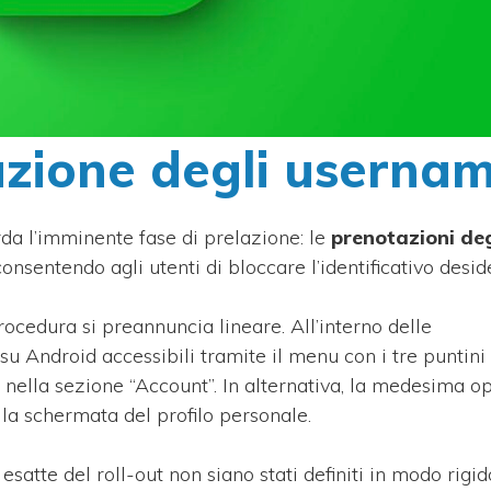
azione degli userna
arda l’imminente fase di prelazione: le
prenotazioni deg
nsentendo agli utenti di bloccare l’identificativo desid
procedura si preannuncia lineare. All’interno delle
u Android accessibili tramite il menu con i tre puntini 
nella sezione “Account”. In alternativa, la medesima o
la schermata del profilo personale.
satte del roll-out non siano stati definiti in modo rigid