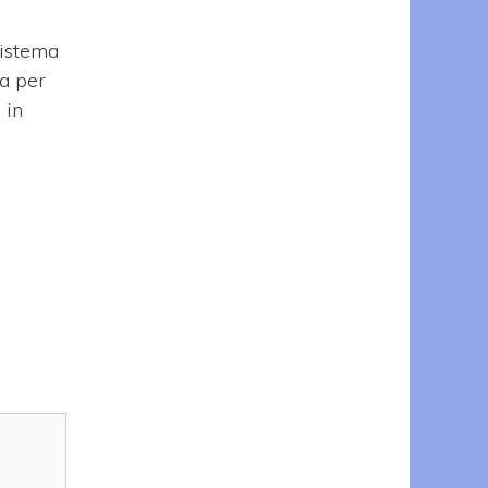
sistema
ma per
 in