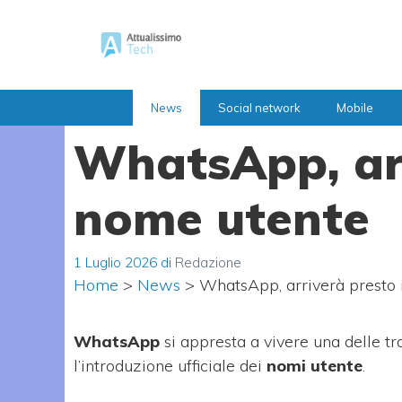
Vai
al
contenuto
News
Social network
Mobile
WhatsApp, arr
nome utente
1 Luglio 2026
di
Redazione
Home
>
News
>
WhatsApp, arriverà presto 
WhatsApp
si appresta a vivere una delle tra
l’introduzione ufficiale dei
nomi utente
.