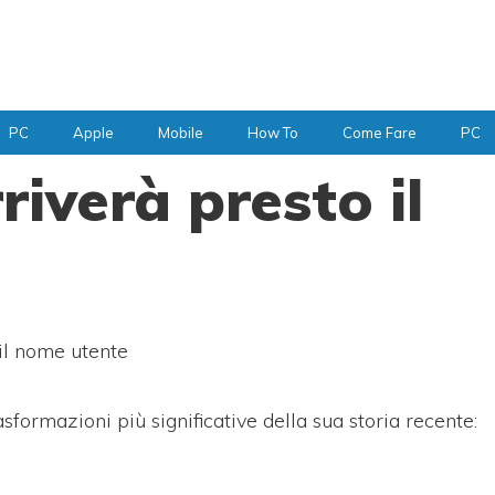
PC
Apple
Mobile
How To
Come Fare
PC
iverà presto il
il nome utente
sformazioni più significative della sua storia recente: