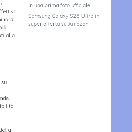
a
in una prima foto ufficiale
ffettivo
Samsung Galaxy S26 Ultra in
iliardi
super offerta su Amazon
ili
ti alla
 su
ende,
bilità
della