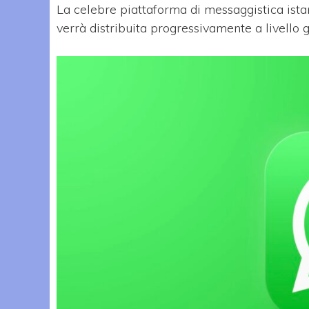
La celebre piattaforma di messaggistica ista
verrà distribuita progressivamente a livello 