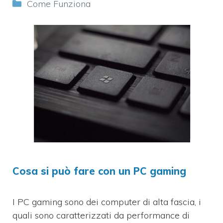
Categorie
Come Funziona
Cosa si può fare con un PC gaming
I PC gaming sono dei computer di alta fascia, i
quali sono caratterizzati da performance di