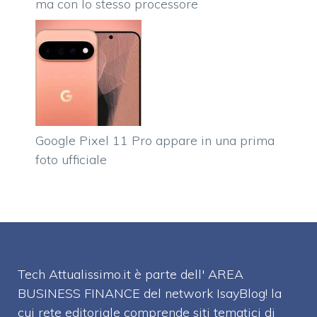
ma con lo stesso processore
Google Pixel 11 Pro appare in una prima
foto ufficiale
Tech Attualissimo.it è parte dell' AREA
BUSINESS FINANCE del network IsayBlog! la
cui rete editoriale comprende siti tematici di