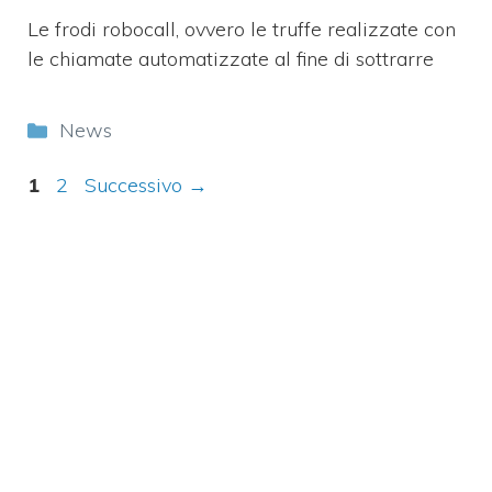
Le frodi robocall, ovvero le truffe realizzate con
le chiamate automatizzate al fine di sottrarre
Categorie
News
Pagina
Pagina
1
2
Successivo
→