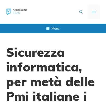
Vai
al
MENU
contenuto
Menu
Sicurezza
informatica,
per metà delle
Pmi italiane i