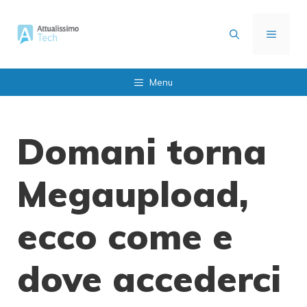
Vai
al
MENU
contenuto
Menu
Domani torna
Megaupload,
ecco come e
dove accederci