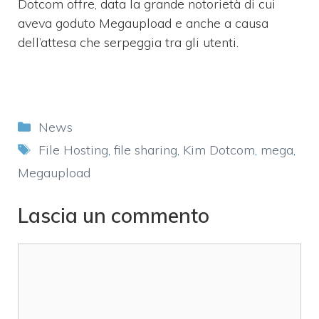
Dotcom offre, data la grande notorietà di cui
aveva goduto Megaupload e anche a causa
dell’attesa che serpeggia tra gli utenti.
Categorie
News
Tag
File Hosting
,
file sharing
,
Kim Dotcom
,
mega
,
Megaupload
Lascia un commento
Commento