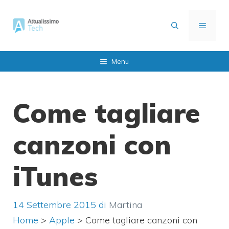
Vai
al
MENU
contenuto
Menu
Come tagliare
canzoni con
iTunes
14 Settembre 2015
di
Martina
Home
>
Apple
>
Come tagliare canzoni con