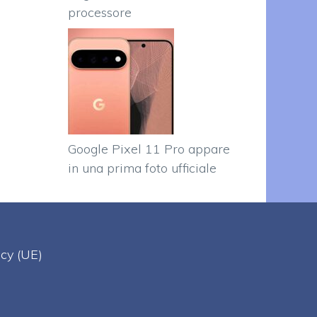
processore
Google Pixel 11 Pro appare
in una prima foto ufficiale
acy (UE)