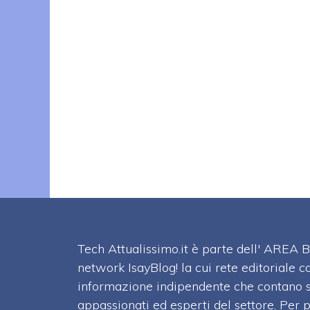
Tech Attualissimo.it è parte dell' ARE
network IsayBlog! la cui rete editoriale c
informazione indipendente che contano su
appassionati ed esperti del settore. Per 