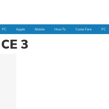
PC
Apple
Mobile
How To
Come Fare
PC
 CE 3