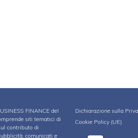
A BUSINESS FINANCE del
Dichiarazione sulla Priv
omprende siti tematici di
Cookie Policy (UE)
l contributo di
pubblicità, comunicati e