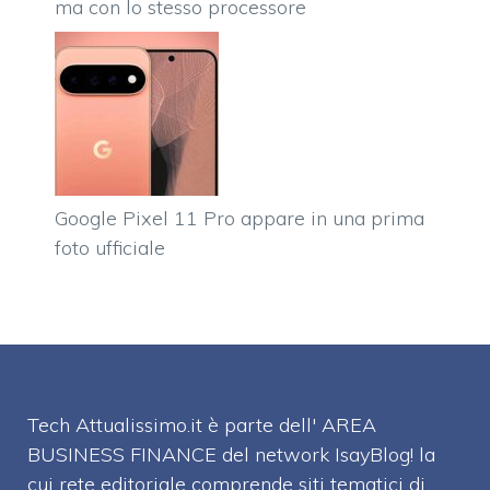
ma con lo stesso processore
Google Pixel 11 Pro appare in una prima
foto ufficiale
Tech Attualissimo.it è parte dell' AREA
BUSINESS FINANCE del network IsayBlog! la
cui rete editoriale comprende siti tematici di