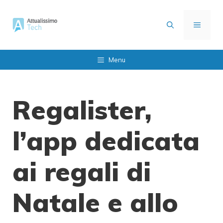
Vai
al
MENU
contenuto
Menu
Regalister,
l’app dedicata
ai regali di
Natale e allo