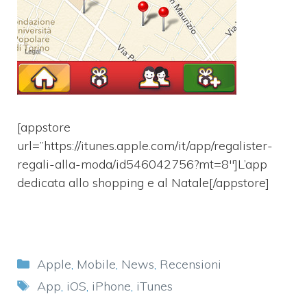
[appstore
url=”https://itunes.apple.com/it/app/regalister-
regali-alla-moda/id546042756?mt=8″]L’app
dedicata allo shopping e al Natale[/appstore]
Categorie
Apple
,
Mobile
,
News
,
Recensioni
Tag
App
,
iOS
,
iPhone
,
iTunes