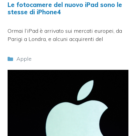
Le fotocamere del nuovo iPad sono le
stesse di iPhone4
Ormai l’iPad è arrivato sui mercati europei, da
Parigi a Londra, e alcuni acquirenti del
Categorie
Apple