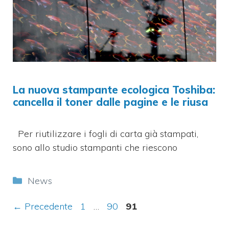
La nuova stampante ecologica Toshiba:
cancella il toner dalle pagine e le riusa
Per riutilizzare i fogli di carta già stampati,
sono allo studio stampanti che riescono
Categorie
News
Pagina
Pagina
Pagina
←
Precedente
1
…
90
91