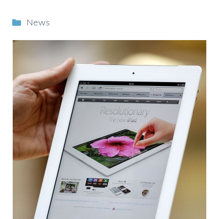
Categorie
News