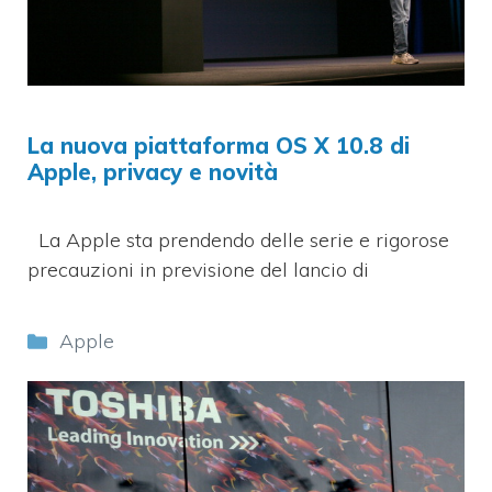
La nuova piattaforma OS X 10.8 di
Apple, privacy e novità
La Apple sta prendendo delle serie e rigorose
precauzioni in previsione del lancio di
Categorie
Apple