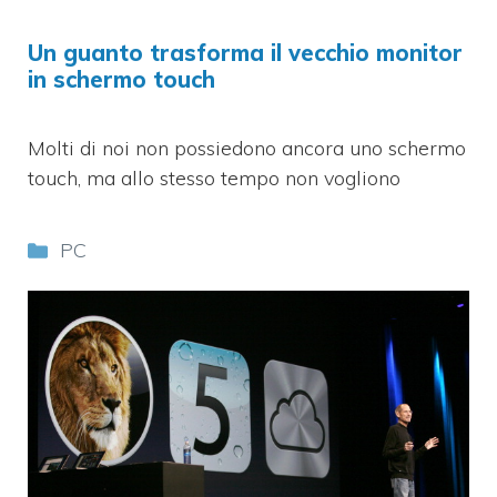
Un guanto trasforma il vecchio monitor
in schermo touch
Molti di noi non possiedono ancora uno schermo
touch, ma allo stesso tempo non vogliono
Categorie
PC