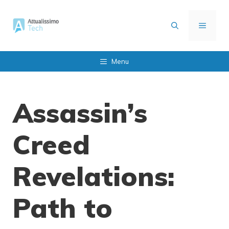
Vai
al
MENU
contenuto
Menu
Assassin’s
Creed
Revelations:
Path to