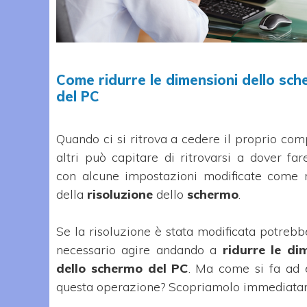
Come ridurre le dimensioni dello sc
del PC
Quando ci si ritrova a cedere il proprio com
altri può capitare di ritrovarsi a dover far
con alcune impostazioni modificate come 
della
risoluzione
dello
schermo
.
Se la risoluzione è stata modificata potrebb
necessario agire andando a
ridurre le di
dello schermo del PC
. Ma come si fa ad 
questa operazione? Scopriamolo immediata