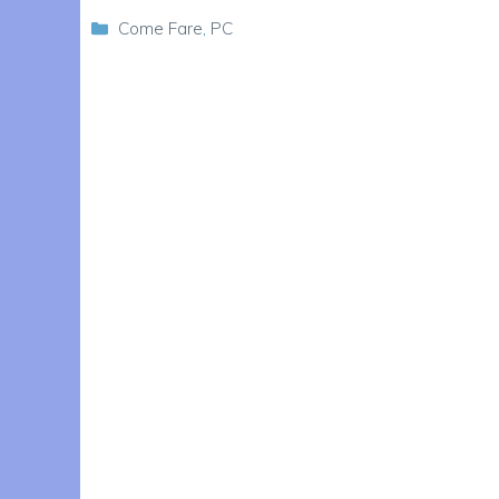
Categorie
Come Fare
,
PC