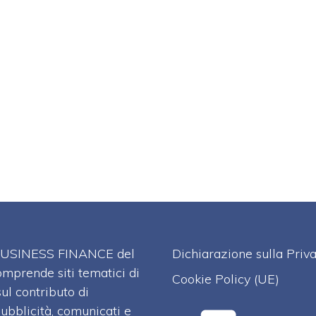
A BUSINESS FINANCE del
Dichiarazione sulla Priv
omprende siti tematici di
Cookie Policy (UE)
l contributo di
pubblicità, comunicati e