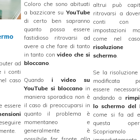
Coloro che sono abituati
altrui può capi
a bazzicare su
YouTube
ritrovarsi a dove
di certo ben sapranno
conti con a
quanto possa essere
impostazioni mod
hermo
fastidioso ritrovarsi ad
come nel caso
avere a che fare di tanto
risoluzione
de
in tanto con
video che si
schermo
.
bloccano
.
puter ad
e i conti
Se la risoluzione
Quando
i video su
nel caso
modificata po
YouTube si bloccano
in
essere necessari
maniera sporadica non è
andando a
rimpi
il caso di preoccuparsi in
e essere
lo schermo del
quanto il problema è
mensioni
come si fa ad e
momentaneo e
eseguire
questa opera
generalmente è
mente.
Scopriamolo
possibile
far fronte alla
immediatamente.