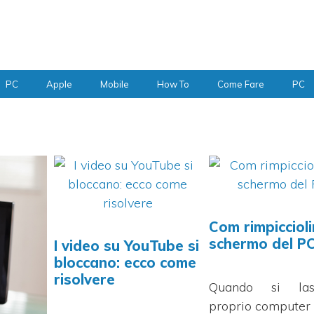
PC
Apple
Mobile
How To
Come Fare
PC
Com rimpiccioli
schermo del P
I video su YouTube si
bloccano: ecco come
risolvere
Quando si las
proprio computer 