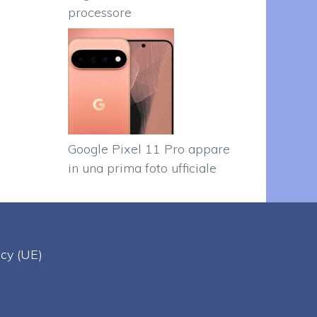
processore
Google Pixel 11 Pro appare
in una prima foto ufficiale
acy (UE)