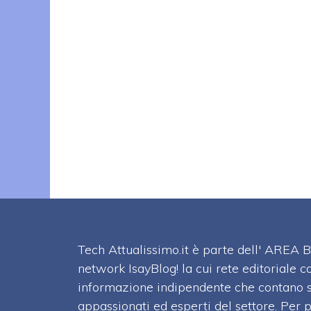
Tech Attualissimo.it è parte dell' ARE
network IsayBlog! la cui rete editoriale c
informazione indipendente che contano su
appassionati ed esperti del settore. Per 