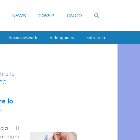
NEWS
GOSSIP
CALCIO
Social network
Videogames
Foto Tech
re lo
C
cia il
in mani