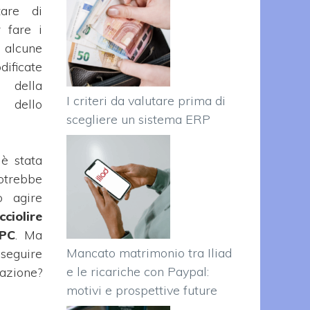
tare di
r fare i
lcune
ificate
 della
I criteri da valutare prima di
llo
scegliere un sistema ERP
 è stata
trebbe
o agire
cciolire
 PC
. Ma
Mancato matrimonio tra Iliad
seguire
e le ricariche con Paypal:
zione?
motivi e prospettive future