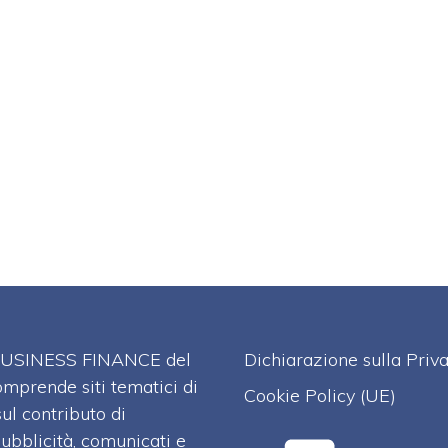
A BUSINESS FINANCE del
Dichiarazione sulla Priv
omprende siti tematici di
Cookie Policy (UE)
l contributo di
pubblicità, comunicati e