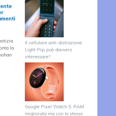
dente
er
umenti
otizia
Il cellulare anti-distrazione
onta la
Light Flip può davvero
mohan
interessare?
Google Pixel Watch 5, RAM
migliorata ma con lo stesso