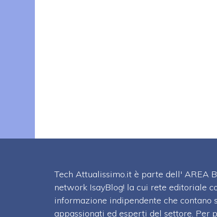
Tech Attualissimo.it è parte dell' ARE
network IsayBlog! la cui rete editoriale c
informazione indipendente che contano su
appassionati ed esperti del settore. Per 