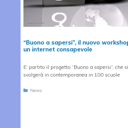
“Buono a sapersi”, il nuovo worksho
un internet consapevole
E’ partito il progetto “Buono a sapersi”, che s
svolgerà in contemporanea in 100 scuole
Categorie
News