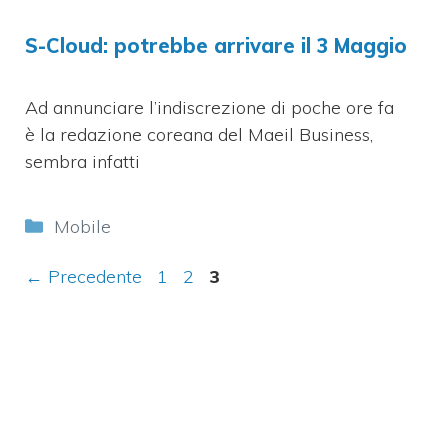
S-Cloud: potrebbe arrivare il 3 Maggio
Ad annunciare l’indiscrezione di poche ore fa
è la redazione coreana del Maeil Business,
sembra infatti
Categorie
Mobile
Pagina
Pagina
Pagina
←
Precedente
1
2
3