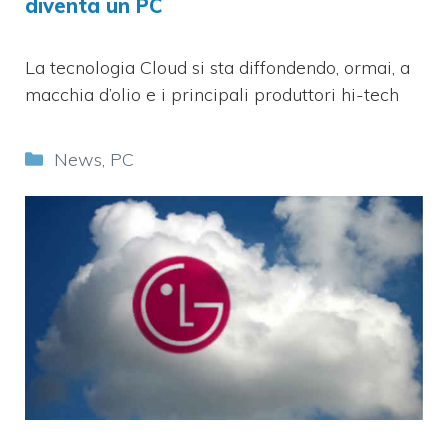
diventa un PC
La tecnologia Cloud si sta diffondendo, ormai, a
macchia d’olio e i principali produttori hi-tech
Categorie
News
,
PC