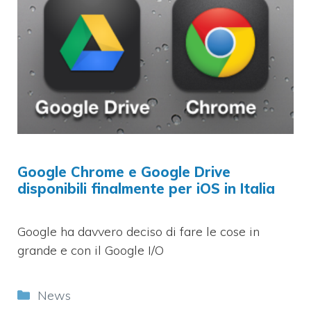
Google Chrome e Google Drive
disponibili finalmente per iOS in Italia
Google ha davvero deciso di fare le cose in
grande e con il Google I/O
Categorie
News