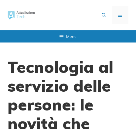
Vai
al
MENU
contenuto
Menu
Tecnologia al
servizio delle
persone: le
novità che