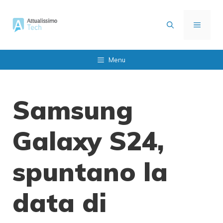
Vai
al
MENU
contenuto
Menu
Samsung
Galaxy S24,
spuntano la
data di