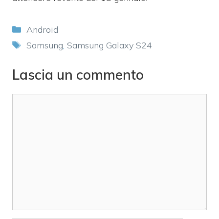
Categorie
Android
Tag
Samsung
,
Samsung Galaxy S24
Lascia un commento
Commento