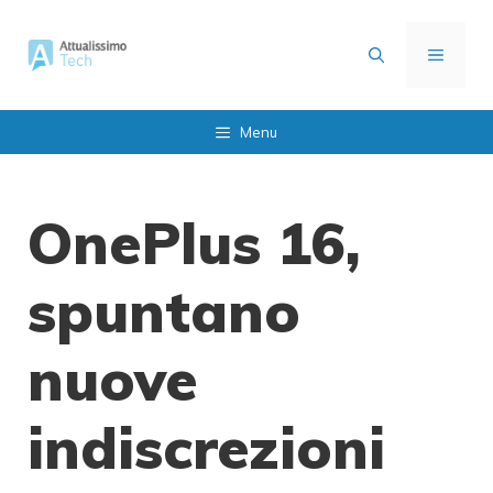
Vai
al
MENU
contenuto
Menu
OnePlus 16,
spuntano
nuove
indiscrezioni