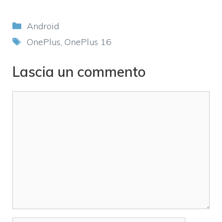
Categorie
Android
Tag
OnePlus
,
OnePlus 16
Lascia un commento
Commento