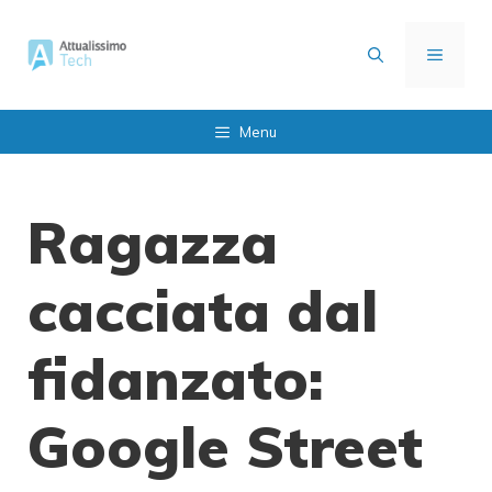
Vai
al
MENU
contenuto
Menu
Ragazza
cacciata dal
fidanzato:
Google Street