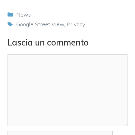
Categorie
News
Tag
Google Street View
,
Privacy
Lascia un commento
Commento
Nome