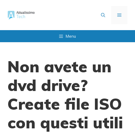
Vai
al
MENU
contenuto
Menu
Non avete un
dvd drive?
Create file ISO
con questi utili