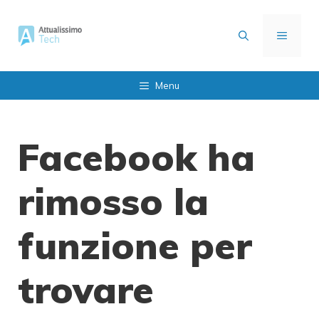
Vai
al
MENU
contenuto
Menu
Facebook ha
rimosso la
funzione per
trovare