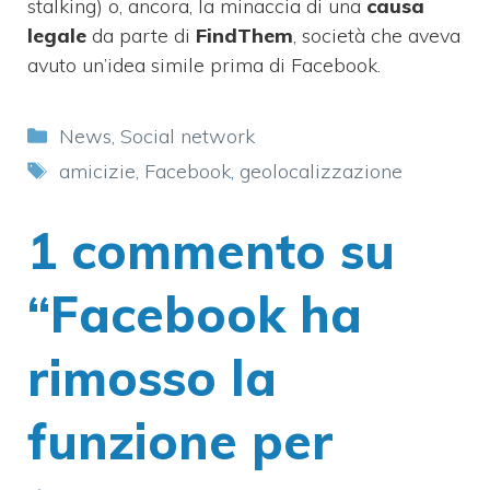
stalking) o, ancora, la minaccia di una
causa
legale
da parte di
FindThem
, società che aveva
avuto un’idea simile prima di Facebook.
Categorie
News
,
Social network
Tag
amicizie
,
Facebook
,
geolocalizzazione
1 commento su
“Facebook ha
rimosso la
funzione per