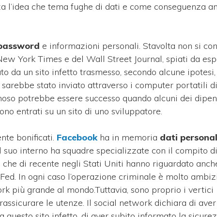
orza l’idea che tema fughe di dati e come conseguenza a
password
e informazioni personali. Stavolta non si co
el New York Times e del Wall Street Journal, spiati da esp
to da un sito infetto trasmesso, secondo alcune ipotesi,
 sarebbe stato inviato attraverso i computer portatili di
minoso potrebbe essere successo quando alcuni dei dipen
ono entrati su un sito di uno sviluppatore.
nte bonificati.
Facebook
ha in memoria
dati personal
al suo interno ha squadre specializzate con il compito d
, che di recente negli Stati Uniti hanno riguardato anch
la Fed. In ogni caso l’operazione criminale è molto ambiz
ork più grande al mondo.Tuttavia, sono proprio i vertici
assicurare le utenze. Il social network dichiara di aver
 questo sito infetto, di aver subito informato la sicurez