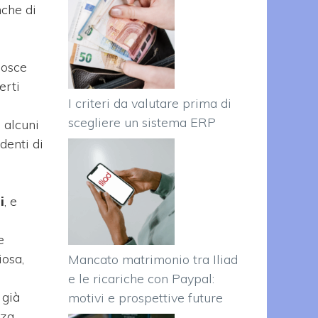
nche di
nosce
erti
I criteri da valutare prima di
scegliere un sistema ERP
 alcuni
denti di
i
, e
i
e
iosa,
Mancato matrimonio tra Iliad
e le ricariche con Paypal:
 già
motivi e prospettive future
za.