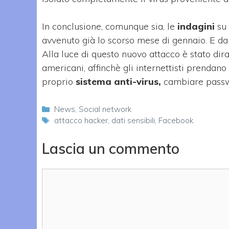
In conclusione, comunque sia, le
indagini
su 
avvenuto già lo scorso mese di gennaio. E da 
Alla luce di questo nuovo attacco è stato dir
americani, affinchè gli internettisti prendan
proprio
sistema anti-virus,
cambiare passwor
Categorie
News
,
Social network
Tag
attacco hacker
,
dati sensibili
,
Facebook
Lascia un commento
Commento