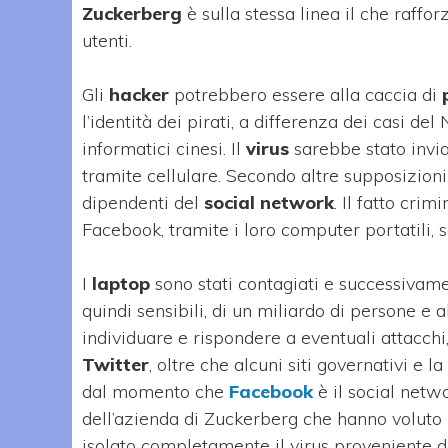
Zuckerberg
è sulla stessa linea il che raff
utenti.
Gli
hacker
potrebbero essere alla caccia di
l’identità dei pirati, a differenza dei casi d
informatici cinesi. Il
virus
sarebbe stato invia
tramite cellulare. Secondo altre supposizioni
dipendenti del
social network
. Il fatto cri
Facebook, tramite i loro computer portatili, s
I
laptop
sono stati contagiati e successivame
quindi sensibili, di un miliardo di persone e 
individuare e rispondere a eventuali attacchi
Twitter
, oltre che alcuni siti governativi e 
dal momento che
Facebook
è il social netw
dell’azienda di Zuckerberg che hanno voluto r
isolato completamente il virus proveniente da