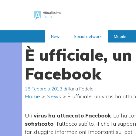
Vai
al
contenuto
News
Social network
Mobile
È ufficiale, u
Facebook
18 Febbraio 2013
di
Ilaria Fedele
Home
>
News
>
È ufficiale, un virus ha att
Un
virus ha attaccato Facebook
. Lo ha co
sofisticato
” l’attacco subìto, il che fa supp
far sfuggire informazioni importanti sui dati 