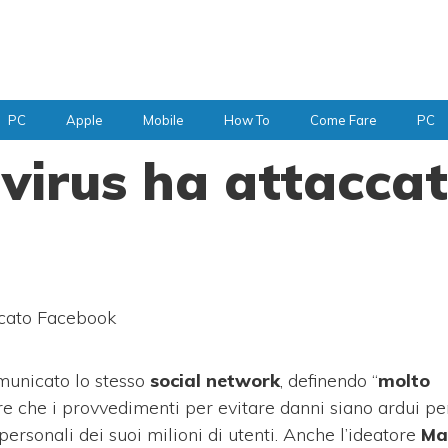
PC
Apple
Mobile
How To
Come Fare
PC
n virus ha attacca
accato Facebook
municato lo stesso
social network
, definendo “
molto
orre che i provvedimenti per evitare danni siano ardui p
personali dei suoi milioni di utenti. Anche l’ideatore
Ma