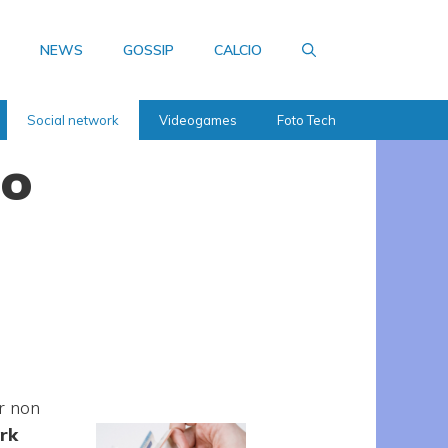
NEWS
GOSSIP
CALCIO
Social network
Videogames
Foto Tech
to
er non
rk