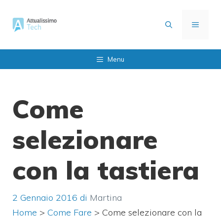
Vai
al
MENU
contenuto
Menu
Come
selezionare
con la tastiera
2 Gennaio 2016
di
Martina
Home
>
Come Fare
>
Come selezionare con la