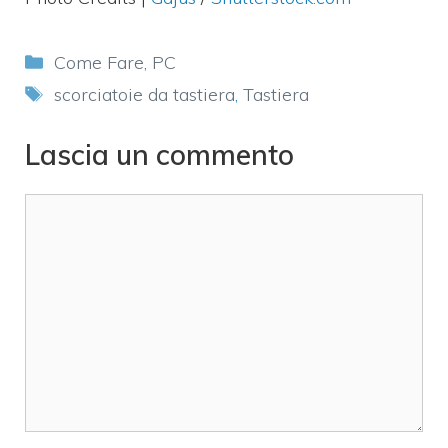
Categorie
Come Fare
,
PC
Tag
scorciatoie da tastiera
,
Tastiera
Lascia un commento
Commento