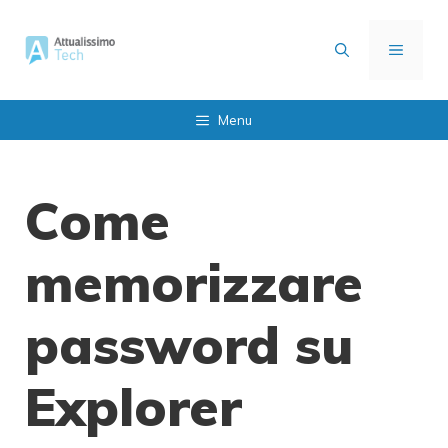
Vai
al
MENU
contenuto
Menu
Come
memorizzare
password su
Explorer