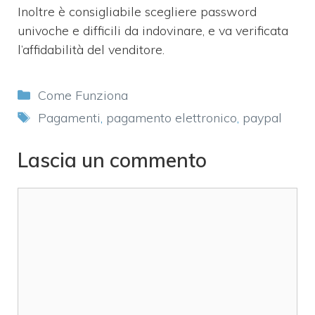
Inoltre è consigliabile scegliere password
univoche e difficili da indovinare, e va verificata
l’affidabilità del venditore.
Categorie
Come Funziona
Tag
Pagamenti
,
pagamento elettronico
,
paypal
Lascia un commento
Commento