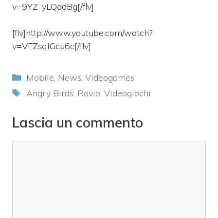
v=9YZ_yLQadBg[/flv]
[flv]http://www.youtube.com/watch?
v=VFZsqlGcu6c[/flv]
Categorie
Mobile
,
News
,
Videogames
Tag
Angry Birds
,
Rovio
,
Videogiochi
Lascia un commento
Commento