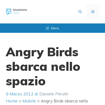
Vai
al
MENU
contenuto
Menu
Angry Birds
sbarca nello
spazio
9 Marzo 2012
di
Daniele Perotti
Home
>
Mobile
>
Angry Birds sbarca nello