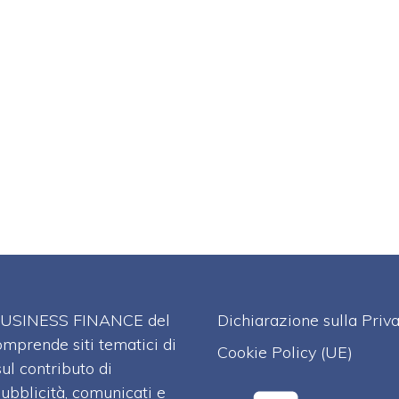
A BUSINESS FINANCE del
Dichiarazione sulla Priv
omprende siti tematici di
Cookie Policy (UE)
l contributo di
pubblicità, comunicati e