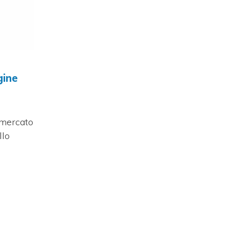
gine
 mercato
llo