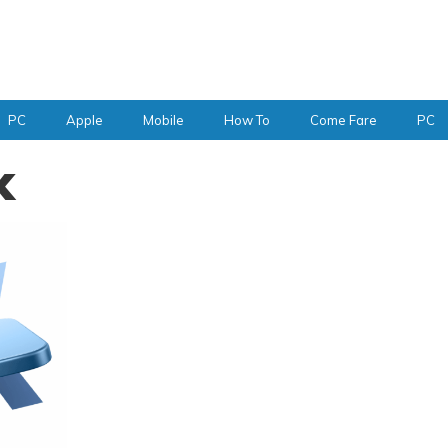
PC
Apple
Mobile
How To
Come Fare
PC
x