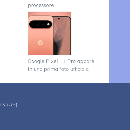
processore
Google Pixel 11 Pro appare
in una prima foto ufficiale
acy (UE)