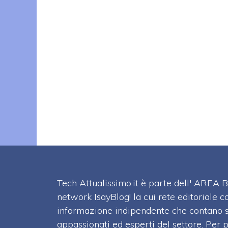
Tech Attualissimo.it è parte dell' ARE
network IsayBlog! la cui rete editoriale c
informazione indipendente che contano su
appassionati ed esperti del settore. Per 