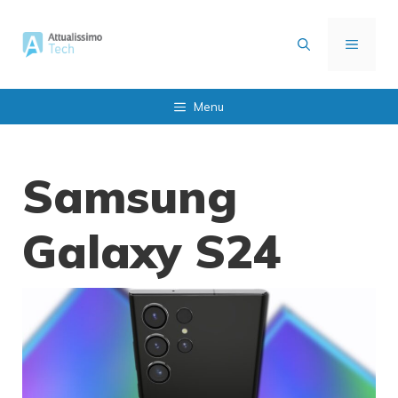
Vai
al
MENU
contenuto
Menu
Samsung
Galaxy S24