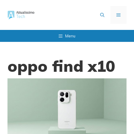
Vai
al
MENU
contenuto
Menu
oppo find x10