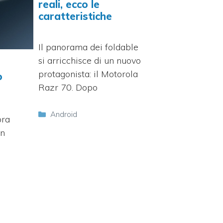
reali, ecco le
caratteristiche
Il panorama dei foldable
si arricchisce di un nuovo
protagonista: il Motorola
o
Razr 70. Dopo
Categorie
Android
bra
on