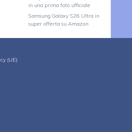
in una prima foto ufficiale
Samsung Galaxy S26 Ultra in
super offerta su Amazon
acy (UE)