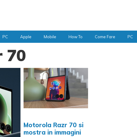
PC
Apple
Mobile
How To
Come Fare
PC
r 70
Motorola Razr 70 si
mostra in immagini