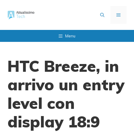
Vai
al
MENU
contenuto
Menu
HTC Breeze, in
arrivo un entry
level con
display 18:9