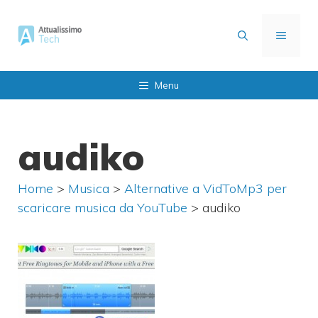
Vai
al
MENU
contenuto
Menu
audiko
Home
>
Musica
>
Alternative a VidToMp3 per
scaricare musica da YouTube
>
audiko